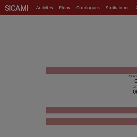
SICAMI
Activités
Plans
Catalogues
Statistiques
Altitu
Dis
0