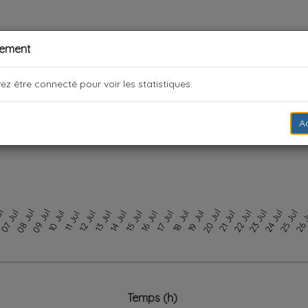
sement
z être connecté pour voir les statistiques.
A
08 Jul
09 Jul
ul
20 Jul
07 Jul
22 Jul
23 Jul
24 Jul
25 Jul
26 
10 Jul
18 Jul
19 Jul
12 Jul
13 Jul
14 Jul
15 Jul
16 Jul
17 Jul
21 Jul
11 Jul
Temps (h)