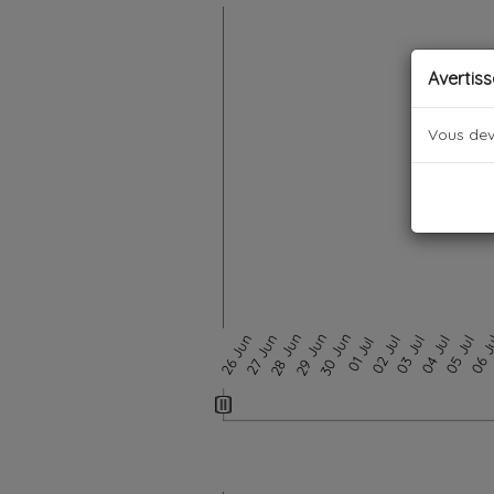
Avertis
Vous deve
28 Jun
29 Jun
30 Jun
26 Jun
27 Jun
02 Jul
03 Jul
04 Jul
05 Jul
06 J
01 Jul