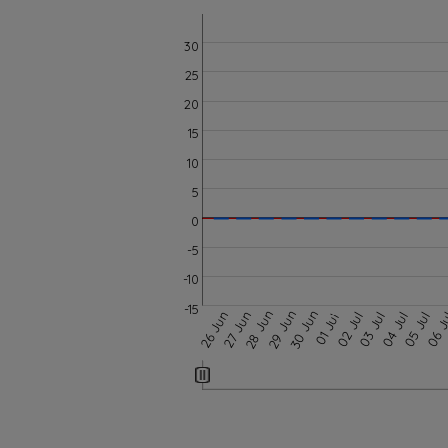
30
25
20
15
10
5
0
-5
-10
-15
28 Jun
29 Jun
30 Jun
26 Jun
27 Jun
02 Jul
03 Jul
04 Jul
05 Jul
06 J
01 Jul