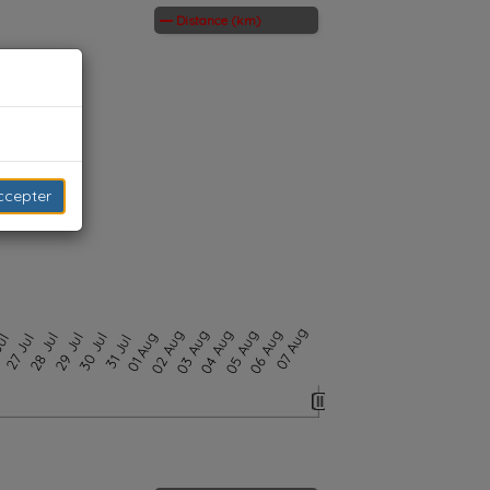
Distance (km)
ccepter
07 Aug
02 Aug
03 Aug
04 Aug
05 Aug
06 Aug
01 Aug
28 Jul
29 Jul
30 Jul
Jul
27 Jul
31 Jul