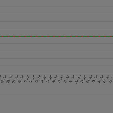
08 Jul
09 Jul
ul
20 Jul
07 Jul
22 Jul
23 Jul
24 Jul
25 Jul
26 
10 Jul
18 Jul
19 Jul
12 Jul
13 Jul
14 Jul
15 Jul
16 Jul
17 Jul
21 Jul
11 Jul