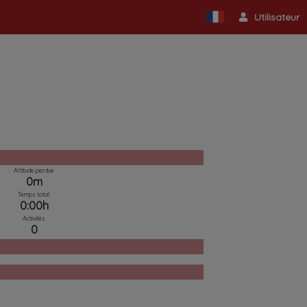
Utilisateur
Altitude perdue
0m
Temps total
0:00h
Activités
0