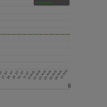
Temps (h)
07 Aug
02 Aug
03 Aug
04 Aug
05 Aug
06 Aug
01 Aug
28 Jul
29 Jul
30 Jul
Jul
27 Jul
31 Jul