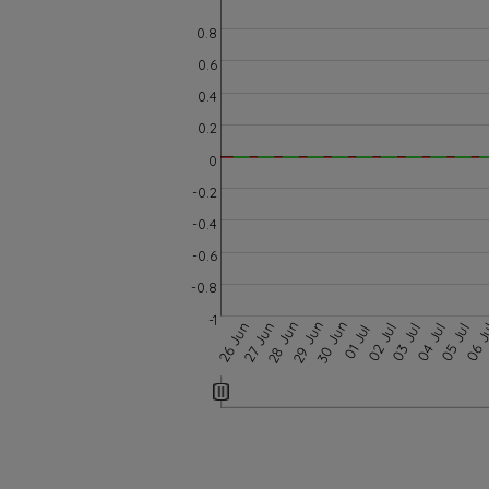
0.8
0.6
0.4
0.2
0
-0.2
-0.4
-0.6
-0.8
-1
28 Jun
29 Jun
30 Jun
26 Jun
27 Jun
02 Jul
03 Jul
04 Jul
05 Jul
06 J
01 Jul