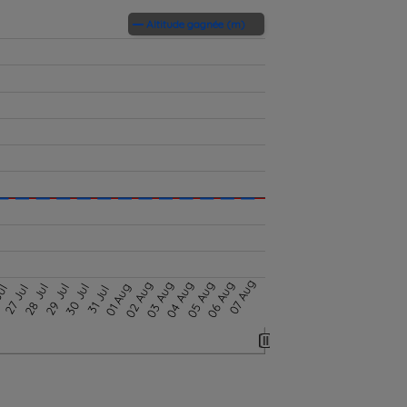
Altitude gagnée (m)
07 Aug
02 Aug
03 Aug
04 Aug
05 Aug
06 Aug
01 Aug
28 Jul
29 Jul
30 Jul
Jul
27 Jul
31 Jul