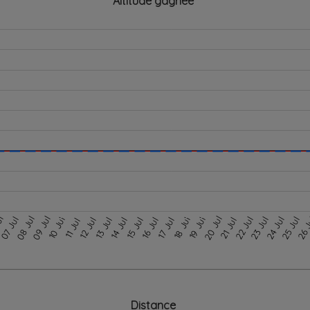
Altitude gagnée
08 Jul
09 Jul
ul
20 Jul
07 Jul
22 Jul
23 Jul
24 Jul
25 Jul
26 
10 Jul
18 Jul
19 Jul
12 Jul
13 Jul
14 Jul
15 Jul
16 Jul
17 Jul
21 Jul
11 Jul
Distance