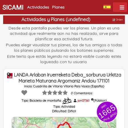
SICAMI
Actividades
Planes
Actividades y Planes (undefined)
Orden
Desde esta pantalla puedes ver los planes. Un plan es una
actividad que realmente aún no has realizado, sirve para
planificar esa actividad futura.
Puedes elegir visualizar tus planes, los de tus amigos o todas
los planes públicos pulsando los botones superiores.
Este texto que estás leyendo no estará visible cuando estés
logueado con tu usuario.
LANDA Arlaban Iruerreketa Deba_sorburua Urkitza
Marieta Maturana Argomaniz Andoiu 171101
Inicio: Cuadrilla de Vitoria Vitoria País Vasco (España)
0 Comentarios
Tipo: Bicicleta de montaña
jon07361
(Pública)
1665
GRSIC
Tipo:
Actividad
Dificultad:
Difícil
Muy difícil