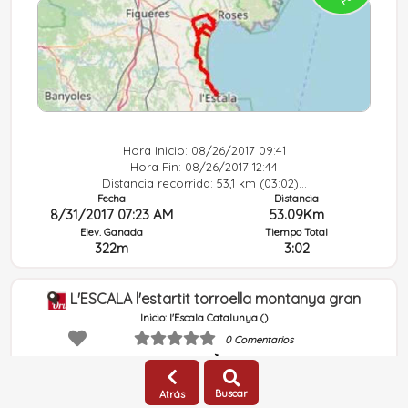
Hora Inicio: 08/26/2017 09:41
Hora Fin: 08/26/2017 12:44
Distancia recorrida: 53,1 km (03:02)...
Fecha
Distancia
8/31/2017 07:23 AM
53.09Km
Elev. Ganada
Tiempo Total
322m
3:02
L'ESCALA l'estartit torroella montanya gran
Inicio: l'Escala Catalunya ()
0 Comentarios
Tipo: Bicicleta de montaña
jon07361
(Pública)
GRSIC
Tipo:
Actividad
53
Buscar
Atrás
Dificultad:
Media