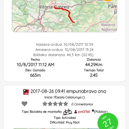
Hasiera-ordua: 10/08/2017 10:39
Amaiera-ordua: 10/08/2017 13:24
Ibilitako distantzia: 44,3 km (02:45)...
Fecha
Distancia
10/8/2017 11:12 AM
44.29Km
Elev. Ganada
Tiempo Total
663m
2:45
2017-08-26 09:41 empuriabrava ona
Inicio: l'Escala Catalunya ()
0 Comentarios
Tipo: Bicicleta de montaña
jon07361
(Pública)
GRSIC
Tipo:
Actividad
27
Dificultad:
Muy fácil
Fácil