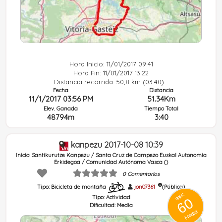
Hora Inicio: 11/01/2017 09:41
Hora Fin: 11/01/2017 13:22
Con fotografías ó descripción
Distancia recorrida: 50,8 km (03:40)...
Fecha
Distancia
11/1/2017 03:56 PM
51.34Km
Elev. Ganada
Tiempo Total
48794m
3:40
kanpezu 2017-10-08 10:39
Inicio: Santikurutze Kanpezu / Santa Cruz de Campezo Euskal Autonomia
Erkidegoa / Comunidad Autónoma Vasca ()
0 Comentarios
Tipo: Bicicleta de montaña
jon07361
(Pública)
GRSIC
Tipo:
Actividad
60
Dificultad:
Media
Media