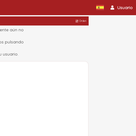
Usuario
Orden
mente aún no
cos pulsando
 usuario.