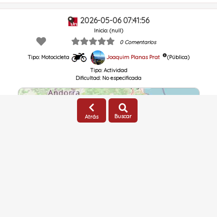
2026-05-06 07:41:56
Inicio: (null)
0 Comentarios
Joaquim Planas Prat
(Pública)
Tipo: Motocicleta
Tipo:
Actividad
Dificultad:
No especificada
Buscar
Atrás
Fecha
Distancia
5/6/2026 05:41 AM
377.22Km
Elev. Ganada
Tiempo Total
9204.1m
47:19
2026-04-18 11:33:11