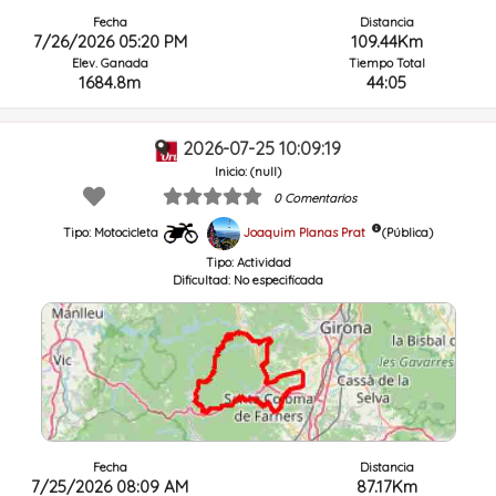
Fecha
Distancia
7/26/2026 05:20 PM
109.44Km
Elev. Ganada
Tiempo Total
1684.8m
44:05
2026-07-25 10:09:19
Inicio: (null)
0 Comentarios
Joaquim Planas Prat
(Pública)
Tipo: Motocicleta
Tipo:
Actividad
Dificultad:
No especificada
Fecha
Distancia
7/25/2026 08:09 AM
87.17Km