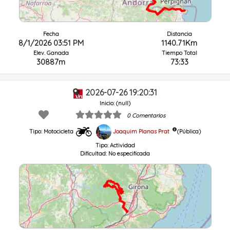
Fecha
Distancia
8/1/2026 03:51 PM
1140.71Km
Elev. Ganada
Tiempo Total
30887m
73:33
2026-07-26 19:20:31
Inicio: (null)
0 Comentarios
Joaquim Planas Prat
(Pública)
Tipo: Motocicleta
Tipo:
Actividad
Dificultad:
No especificada