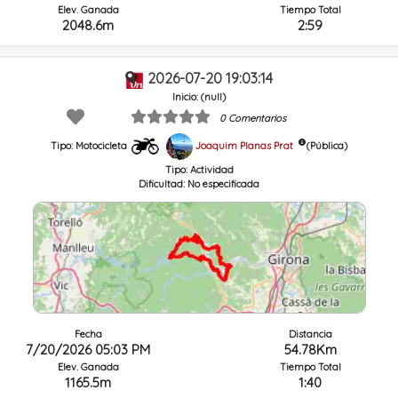
Elev. Ganada
Tiempo Total
2048.6m
2:59
2026-07-20 19:03:14
Inicio: (null)
0 Comentarios
Joaquim Planas Prat
(Pública)
Tipo: Motocicleta
Tipo:
Actividad
Dificultad:
No especificada
Fecha
Distancia
7/20/2026 05:03 PM
54.78Km
Elev. Ganada
Tiempo Total
1165.5m
1:40