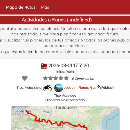
s
Mapa de Rutas
Más
Actividades y Planes (undefined)
pantalla puedes ver los planes. Un plan es una actividad que real
has realizado, sirve para planificar esa actividad futura.
ir visualizar tus planes, los de tus amigos o todas los planes públi
los botones superiores.
to que estás leyendo no estará visible cuando estés logueado con tu
2026-08-01 17:51:20
Inicio: (null)
0 Comentarios
Joaquim Planas Prat
(Pública)
Tipo: Motocicleta
Tipo:
Actividad
Dificultad:
No especificada