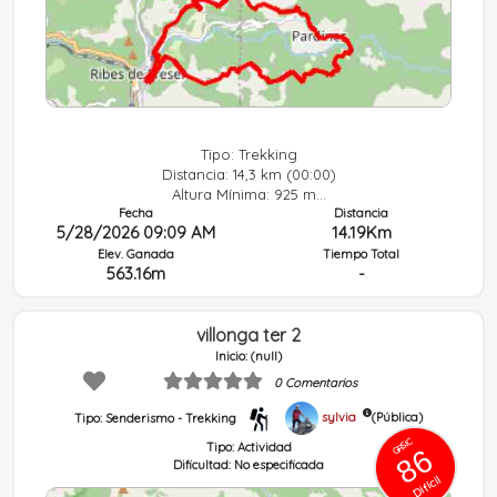
Tipo: Trekking
Distancia: 14,3 km (00:00)
Altura Mínima: 925 m...
Fecha
Distancia
5/28/2026 09:09 AM
14.19Km
Elev. Ganada
Tiempo Total
563.16m
-
villonga ter 2
Inicio: (null)
0 Comentarios
sylvia
(Pública)
Tipo: Senderismo - Trekking
GRSIC
Tipo:
Actividad
86
Dificultad:
No especificada
Difícil