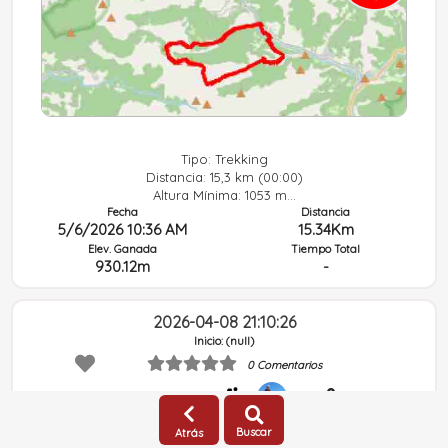
Tipo: Trekking
Distancia: 15,3 km (00:00)
Altura Mínima: 1053 m...
Fecha
Distancia
5/6/2026 10:36 AM
15.34Km
Elev. Ganada
Tiempo Total
930.12m
-
2026-04-08 21:10:26
Inicio: (null)
0 Comentarios
sylvia
(Pública)
Tipo: Senderismo - Trekking
GRSIC
Tipo:
Actividad
97
Buscar
Atrás
Dificultad:
No especificada