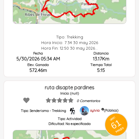
Tipo: Trekking
Hora Inicio: 7:34 30 may 2026
Con fotografías ó descripción
Hora Fin: 12:50 30 may 2026...
Fecha
Distancia
5/30/2026 05:34 AM
13.17Km
Elev. Ganada
Tiempo Total
572.46m
5:15
ruta disapte pardines
Inicio: (null)
0 Comentarios
sylvia
(Pública)
Tipo: Senderismo - Trekking
GRSIC
Tipo:
Actividad
61
Dificultad:
No especificada
Media