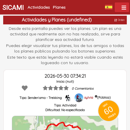
SICAMI
Actividades
Planes
Actividades y Planes (undefined)
Orden
Desde esta pantalla puedes ver los planes. Un plan es una
actividad que realmente aún no has realizado, sirve para
planificar esa actividad futura.
Puedes elegir visualizar tus planes, los de tus amigos o todas
los planes públicos pulsando los botones superiores.
Este texto que estás leyendo no estará visible cuando estés
logueado con tu usuario.
2026-05-30 07:34:21
Inicio: (null)
0 Comentarios
sylvia
(Pública)
Tipo: Senderismo - Trekking
GRSIC
Tipo:
Actividad
60
Dificultad:
No especificada
Media