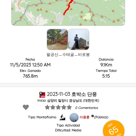
팔공산ㅡ수태골ㅡ비로봉
Fecha
Distancia
11/5/2023 12:50 AM
9.1Km
Elev. Ganada
Tiempo Total
765.8m
5:15
2023-11-03 호박소 단풍
Inicio: 삼양리 밀양시 경상남도 (대한민국)
0 Comentarios
이종훈
(Pública)
Tipo: Montañismo
GRSIC
Tipo:
Actividad
65
Dificultad:
Media