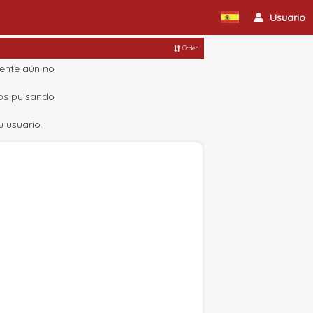
Usuario
Orden
mente aún no
cos pulsando
 usuario.