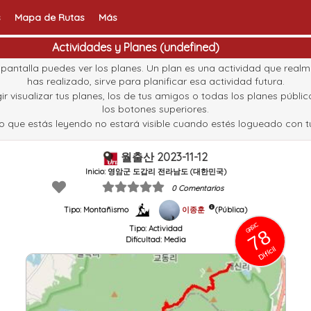
s
Mapa de Rutas
Más
Actividades y Planes (undefined)
pantalla puedes ver los planes. Un plan es una actividad que real
has realizado, sirve para planificar esa actividad futura.
ir visualizar tus planes, los de tus amigos o todas los planes públi
los botones superiores.
to que estás leyendo no estará visible cuando estés logueado con tu
월출산 2023-11-12
Inicio: 영암군 도갑리 전라남도 (대한민국)
0 Comentarios
이종훈
(Pública)
Tipo: Montañismo
GRSIC
Tipo:
Actividad
78
Dificultad:
Media
Difícil