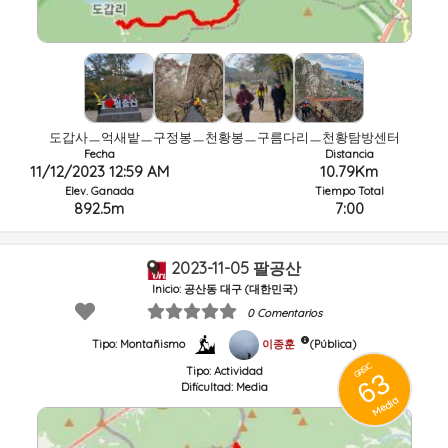
도갑사ㅡ억새밭ㅡ구정봉ㅡ천황봉ㅡ구름다리ㅡ천황탐방센터
Fecha
Distancia
11/12/2023 12:59 AM
10.79Km
Elev. Ganada
Tiempo Total
892.5m
7:00
2023-11-05 팔공산
Inicio: 공산동 대구 (대한민국)
0 Comentarios
이종훈
(Pública)
Tipo: Montañismo
GRSIC
Tipo:
Actividad
63
Dificultad:
Media
Media