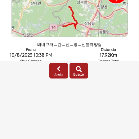
배내고개ㅡ간ㅡ신ㅡ영ㅡ신불휴양림
Fecha
Distancia
10/8/2023 10:38 PM
17.92Km
Elev. Ganada
Tiempo Total
972.5m
7:19
Buscar
Atrás
수변공원 한바퀴 2023-10-05 10:35
Inicio: 울산 (대한민국)
0 Comentarios
이종훈
(Pública)
Tipo: No definido
Tipo:
Actividad
Dificultad:
Muy fácil