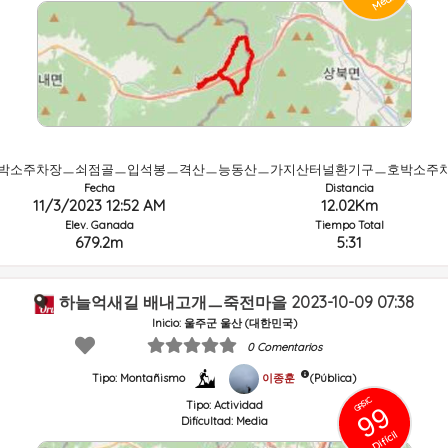
Media
박소주차장ㅡ쇠점골ㅡ입석봉ㅡ격산ㅡ능동산ㅡ가지산터널환기구ㅡ호박소주
Fecha
Distancia
11/3/2023 12:52 AM
12.02Km
Elev. Ganada
Tiempo Total
679.2m
5:31
하늘억새길 배내고개ㅡ죽전마을 2023-10-09 07:38
Inicio: 울주군 울산 (대한민국)
0 Comentarios
이종훈
(Pública)
Tipo: Montañismo
GRSIC
Tipo:
Actividad
99
Dificultad:
Media
Difícil