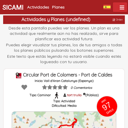
SICAMI
Actividades
Planes
Actividades y Planes (undefined)
Orden
Desde esta pantalla puedes ver los planes. Un plan es una
actividad que realmente aún no has realizado, sirve para
planificar esa actividad futura.
Puedes elegir visualizar tus planes, los de tus amigos o todas
los planes públicos pulsando los botones superiores.
Este texto que estás leyendo no estará visible cuando estés
logueado con tu usuario.
Circular Port de Colomers - Port de Caldes
Inicio: Vall d'Aran Catalunya (Espanya)
0 Comentarios
Tipo: Caminar
tort trullo
(Pública)
GRSIC
Tipo:
Actividad
97
Dificultad:
Media
Difícil