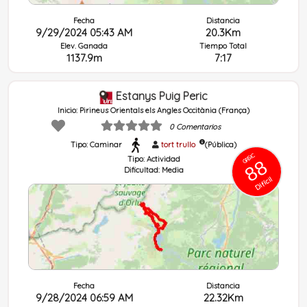
Fecha
Distancia
9/29/2024 05:43 AM
20.3Km
Elev. Ganada
Tiempo Total
1137.9m
7:17
Estanys Puig Peric
Inicio: Pirineus Orientals els Angles Occitània (França)
0 Comentarios
Tipo: Caminar
tort trullo
(Pública)
GRSIC
Tipo:
Actividad
88
Dificultad:
Media
Difícil
Fecha
Distancia
9/28/2024 06:59 AM
22.32Km