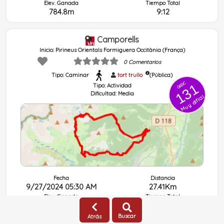
Elev. Ganada
Tiempo Total
784.8m
9:12
Camporells
Inicio: Pirineus Orientals Formiguera Occitània (França)
0 Comentarios
Tipo: Caminar
tort trullo
(Pública)
GRSIC
131
Tipo:
Actividad
Dificultad:
Media
Muy difícil
Fecha
Distancia
9/27/2024 05:30 AM
27.41Km
Elev. Ganada
Tiempo Total
1394.3m
9:30
Buscar
Atrás