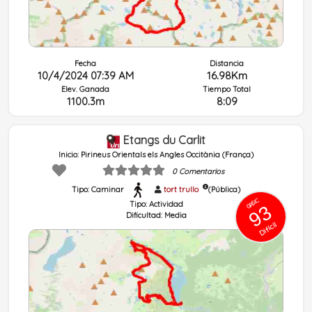
Fecha
Distancia
10/4/2024 07:39 AM
16.98Km
Elev. Ganada
Tiempo Total
1100.3m
8:09
Con fotografías ó descripción
Etangs du Carlit
Inicio: Pirineus Orientals els Angles Occitània (França)
0 Comentarios
Tipo: Caminar
tort trullo
(Pública)
GRSIC
Tipo:
Actividad
93
Dificultad:
Media
Difícil