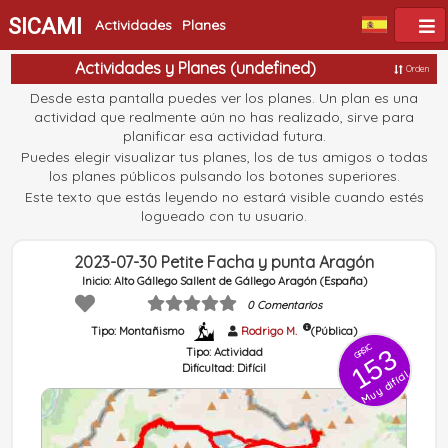
SICAMI
Actividades
Planes
Actividades y Planes (undefined)
Orden
Desde esta pantalla puedes ver los planes. Un plan es una
actividad que realmente aún no has realizado, sirve para
planificar esa actividad futura.
Puedes elegir visualizar tus planes, los de tus amigos o todas
los planes públicos pulsando los botones superiores.
Este texto que estás leyendo no estará visible cuando estés
logueado con tu usuario.
2023-07-30 Petite Facha y punta Aragón
Inicio: Alto Gállego Sallent de Gállego Aragón (España)
0 Comentarios
Tipo: Montañismo
Rodrigo M.
(Pública)
GRSIC
153
Tipo:
Actividad
Dificultad:
Difícil
Muy difícil