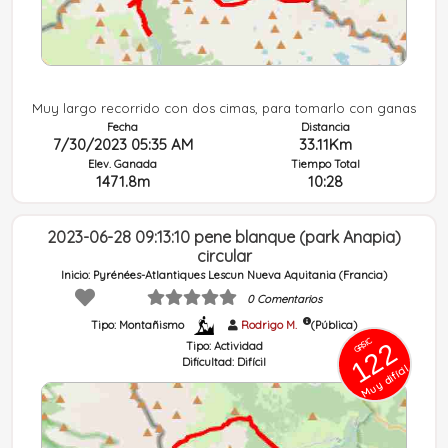
Muy largo recorrido con dos cimas, para tomarlo con ganas
Fecha
Distancia
7/30/2023 05:35 AM
33.11Km
Con fotografías ó descripción
Elev. Ganada
Tiempo Total
1471.8m
10:28
2023-06-28 09:13:10 pene blanque (park Anapia)
circular
Inicio: Pyrénées-Atlantiques Lescun Nueva Aquitania (Francia)
0 Comentarios
Tipo: Montañismo
Rodrigo M.
(Pública)
GRSIC
122
Tipo:
Actividad
Dificultad:
Difícil
Muy difícil