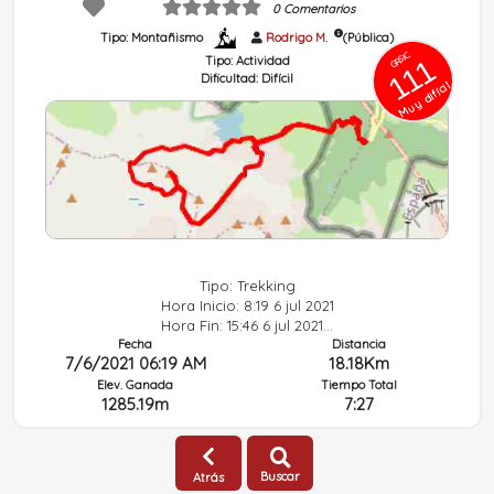
0 Comentarios
Tipo: Montañismo
Rodrigo M.
(Pública)
GRSIC
111
Tipo:
Actividad
Dificultad:
Difícil
Muy difícil
Tipo: Trekking
Hora Inicio: 8:19 6 jul 2021
Hora Fin: 15:46 6 jul 2021...
Fecha
Distancia
7/6/2021 06:19 AM
18.18Km
Elev. Ganada
Tiempo Total
1285.19m
7:27
2021-07-01 17:02 Acue (desde Espelunguere) circular
Buscar
Atrás
Inicio: Pyrénées-Atlantiques Borce Nueva Aquitania (Francia)