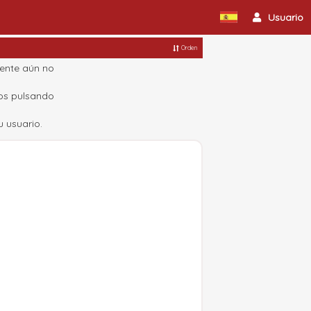
Usuario
Orden
mente aún no
cos pulsando
 usuario.