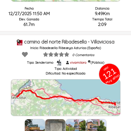
Fecha
Distancia
12/27/2025 11:50 AM
9.49Km
Elev. Ganada
Tiempo Total
61.7m
2:09
camino del norte Ribadesella - Villaviciosa
Inicio: Ribadesella Ribeseya Asturias (España)
0 Comentarios
Tipo: Senderismo
vivamiloro
(Pública)
GRSIC
121
Tipo:
Actividad
Dificultad:
No especificada
Muy difícil