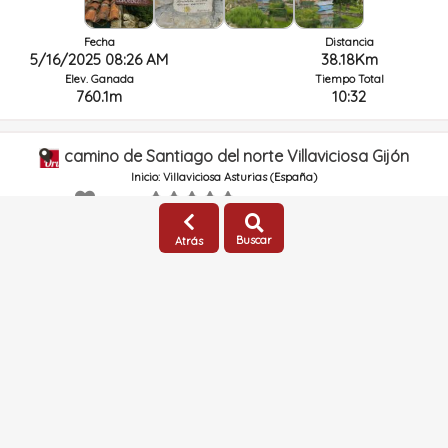
Fecha
Distancia
5/16/2025 08:26 AM
38.18Km
Elev. Ganada
Tiempo Total
760.1m
10:32
camino de Santiago del norte Villaviciosa Gijón
Inicio: Villaviciosa Asturias (España)
0 Comentarios
Tipo: Senderismo
vivamiloro
(Pública)
Buscar
Atrás
GRSIC
105
Tipo:
Actividad
Dificultad:
No especificada
Muy difícil