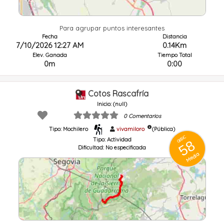
Para agrupar puntos interesantes
Fecha
Distancia
7/10/2026 12:27 AM
0.14Km
Elev. Ganada
Tiempo Total
0m
0:00
Cotos Rascafría
Inicio: (null)
0 Comentarios
Tipo: Mochilero
vivamiloro
(Pública)
GRSIC
Tipo:
Actividad
58
Dificultad:
No especificada
Media