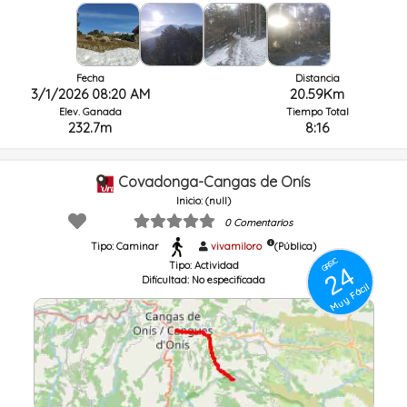
Fecha
Distancia
3/1/2026 08:20 AM
20.59Km
Elev. Ganada
Tiempo Total
232.7m
8:16
Covadonga-Cangas de Onís
Inicio: (null)
0 Comentarios
Tipo: Caminar
vivamiloro
(Pública)
GRSIC
Tipo:
Actividad
24
Dificultad:
No especificada
Muy Fácil