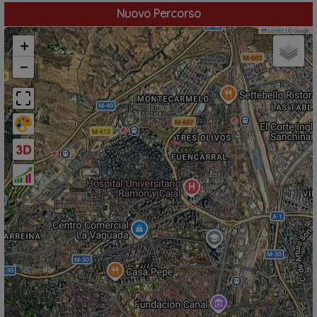
Nuovo Percorso
Leaflet
|
© Google
+
−