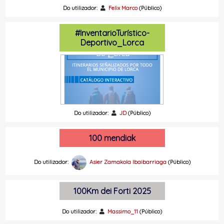
Do utilizador:
Felix Marco
(Público)
#InventarioTurístico-
Deportivo_Lorca
Do utilizador:
JD
(Público)
100 mendiak
Do utilizador:
Asier Zamakola Ibaibarriaga
(Público)
100Km dei Forti 2025
Do utilizador:
Massimo_11
(Público)