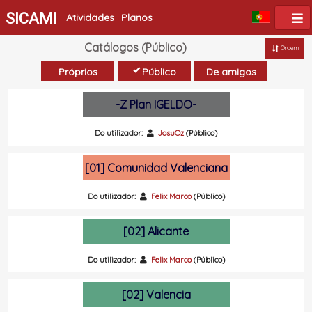
SICAMI
Atividades
Planos
Catálogos (Público)
Ordem
Próprios
Público
De amigos
-Z Plan IGELDO-
Do utilizador:
JosuOz
(Público)
[01] Comunidad Valenciana
Do utilizador:
Felix Marco
(Público)
[02] Alicante
Do utilizador:
Felix Marco
(Público)
[02] Valencia