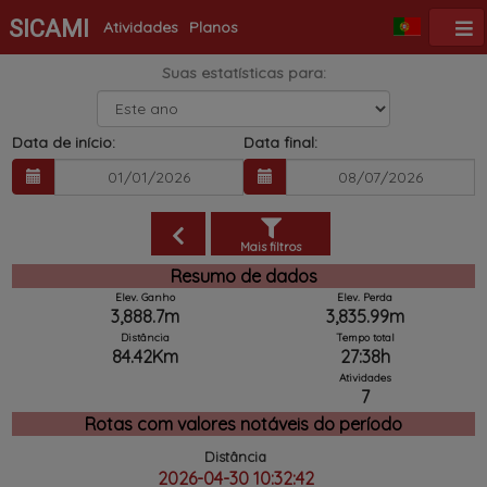
SICAMI
Atividades
Planos
Suas estatísticas para:
Data de início:
Data final:
Mais filtros
Resumo de dados
Elev. Ganho
Elev. Perda
3,888.7m
3,835.99m
Distância
Tempo total
84.42Km
27:38h
Atividades
7
Rotas com valores notáveis ​​do período
Distância
2026-04-30 10:32:42