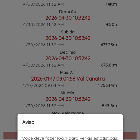
4/30/2026 11:32 AM
14Km
Duração
2026-04-30 10:32:42
4/30/2026 11:32 AM
4:50h
Subida
2026-04-30 10:32:42
4/30/2026 11:32 AM
677.23m
Declínio
2026-04-30 10:32:42
4/30/2026 11:32 AM
675.61m
Máx. Alt.
2026-01-17 09:04:58 Val Canatra
1/17/2026 09:04 AM
1,753.14m
Alt. Mín.
2026-04-30 10:32:42
4/30/2026 11:32 AM
543.8m
Máx. Velocidade
2026-04-30 10:32:42
Aviso
4/30/2026 11:32 AM
9km/h
Gráficos de evolução
Você deve fazer login para ver as estatísticas.