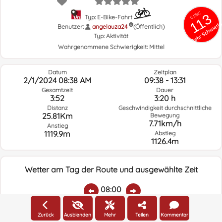
GRSIC
113
Typ: E-Bike-Fahrt
Sehr Schwieri
Benutzer:
angelauza24
(Öffentlich)
Typ:
Aktivität
Wahrgenommene Schwierigkeit:
Mittel
Datum
Zeitplan
2/1/2024 08:38 AM
09:38 - 13:31
Gesamtzeit
Dauer
3:52
3:20 h
Distanz
Geschwindigkeit durchschnittliche
25.81Km
Bewegung
7.71km/h
Anstieg
1119.9m
Abstieg
1126.4m
Wetter am Tag der Route und ausgewählte Zeit
08:00
Zurück
Ausblenden
Mehr
Teilen
Kommentar
Temp.:
Regen:
Durchschnittliche
Geschwindigkeit
Windrichtung