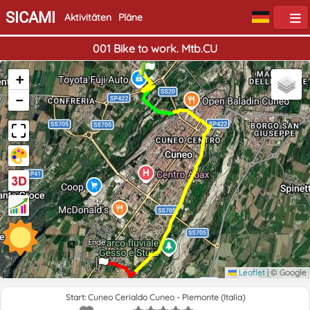
SICAMI
Aktivitäten
Pläne
001 Bike to work. Mtb.CU
Start
+
−
Ende
Leaflet
|
© Google
Start: Cuneo Cerialdo Cuneo - Piemonte (Italia)