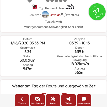
GRSIC
37
Typ: Rennradfahren
Einfach
Benutzer:
Osvaldo
(Öffentlich)
Typ:
Aktivität
Wahrgenommene Schwierigkeit:
Sehr Leicht
Datum
Zeitplan
1/16/2020 03:53 PM
03:39 - 10:13
Gesamtzeit
Dauer
6:34
1:39 h
Distanz
Geschwindigkeit durchschnittliche
30.03Km
Bewegung
18.02km/h
Anstieg
547m
Abstieg
565m
Wetter am Tag der Route und ausgewählte Zeit
02:00
Zurück
Ausblenden
Mehr
Teilen
Kommentar