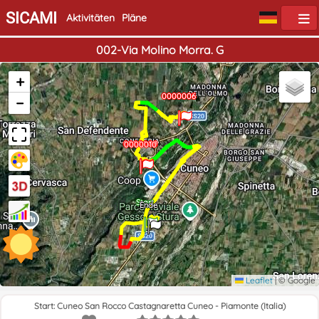
SICAMI
Aktivitäten
Pläne
002-Via Molino Morra. G
+
0000005
0000006
0000006
−
0000008
0000009
0000010
Start
Ende
Leaflet
|
© Google
Start: Cuneo San Rocco Castagnaretta Cuneo - Piamonte (Italia)