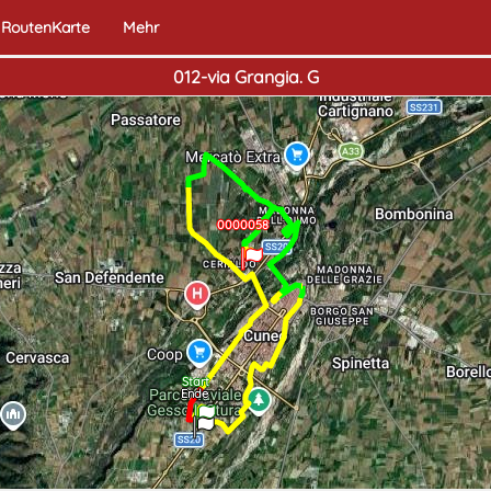
RoutenKarte
Mehr
012-via Grangia. G
0000057
0000058
Start
Ende