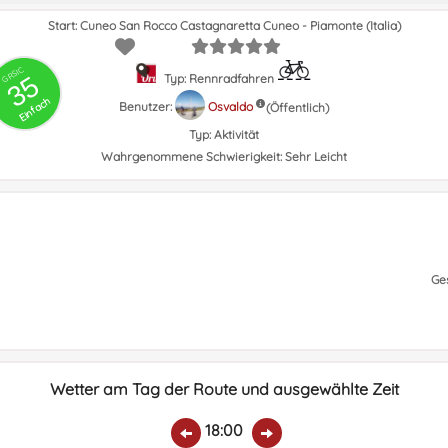
Start: Cuneo San Rocco Castagnaretta Cuneo - Piamonte (Italia)
GRSIC
35
Typ: Rennradfahren
Einfach
Benutzer:
Osvaldo
(Öffentlich)
Typ:
Aktivität
Wahrgenommene Schwierigkeit:
Sehr Leicht
Ge
Wetter am Tag der Route und ausgewählte Zeit
18:00