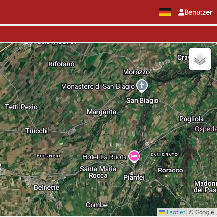
Benutzer
Leaflet
|
© Google