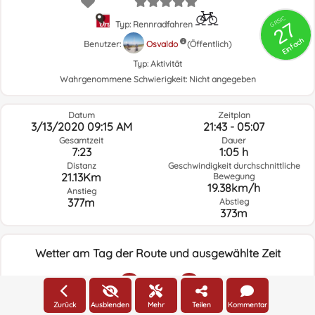
GRSIC
27
Typ: Rennradfahren
Einfach
Benutzer:
Osvaldo
(Öffentlich)
Typ:
Aktivität
Wahrgenommene Schwierigkeit:
Nicht angegeben
Datum
Zeitplan
3/13/2020 09:15 AM
21:43 - 05:07
Gesamtzeit
Dauer
7:23
1:05 h
Distanz
Geschwindigkeit durchschnittliche
21.13Km
Bewegung
19.38km/h
Anstieg
377m
Abstieg
373m
Wetter am Tag der Route und ausgewählte Zeit
20:00
Zurück
Ausblenden
Mehr
Teilen
Kommentar