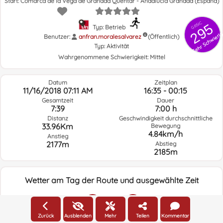
Start: Comarca de la Vega de Granada Quéntar - Andalucía Granada (España)
GRSIC
295
Typ: Betrieb
Sehr Schwieri
Benutzer:
anfran.moralesalvarez
(Öffentlich)
Typ:
Aktivität
Wahrgenommene Schwierigkeit:
Mittel
Datum
Zeitplan
11/16/2018 07:11 AM
16:35 - 00:15
Gesamtzeit
Dauer
7:39
7:00 h
Distanz
Geschwindigkeit durchschnittliche
33.96Km
Bewegung
4.84km/h
Anstieg
2177m
Abstieg
2185m
Wetter am Tag der Route und ausgewählte Zeit
15:00
Zurück
Ausblenden
Mehr
Teilen
Kommentar