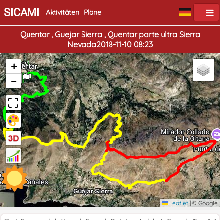
SICAMI
Aktivitäten
Pläne
Quentar , Guejar Sierra , Quentar parte ultra Sierra
Nevada2018-11-10 08:23
Start
+
Ende
−
Leaflet
|
© Google