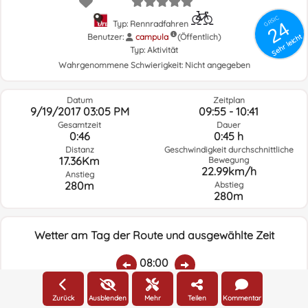
GRSIC
24
Typ: Rennradfahren
Benutzer:
campula
(Öffentlich)
Sehr leicht
Typ:
Aktivität
Wahrgenommene Schwierigkeit:
Nicht angegeben
Datum
Zeitplan
9/19/2017 03:05 PM
09:55 - 10:41
Gesamtzeit
Dauer
0:46
0:45 h
Distanz
Geschwindigkeit durchschnittliche
17.36Km
Bewegung
22.99km/h
Anstieg
280m
Abstieg
280m
Wetter am Tag der Route und ausgewählte Zeit
08:00
Zurück
Ausblenden
Mehr
Teilen
Kommentar
Temp.:
Regen:
Durchschnittliche
Geschwindigkeit
Windrichtung