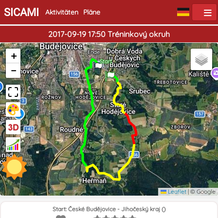
SICAMI
Aktivitäten
Pläne
2017-09-19 17:50 Tréninkový okruh
Ende
+
Start
−
Leaflet
|
© Google
Start: České Budějovice - Jihočeský kraj ()