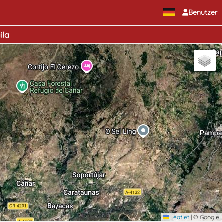
Benutzer
ila
Leaflet
|
© Google