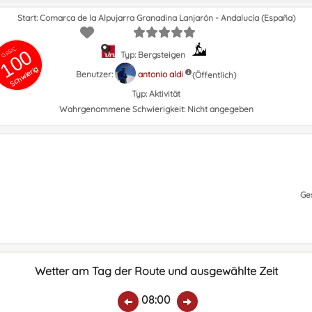
Start: Comarca de la Alpujarra Granadina Lanjarón - Andalucía (España)
GRSIC
100
Typ: Bergsteigen
Schwierig
Benutzer:
antonio aldi
(Öffentlich)
Typ:
Aktivität
Wahrgenommene Schwierigkeit:
Nicht angegeben
Ge
Wetter am Tag der Route und ausgewählte Zeit
08:00