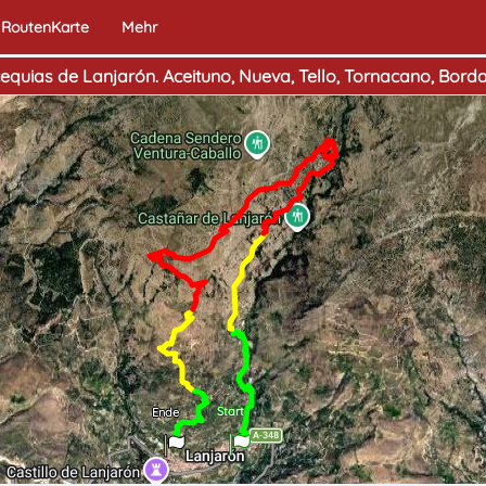
RoutenKarte
Mehr
equias de Lanjarón. Aceituno, Nueva, Tello, Tornacano, Borda
Start
Ende