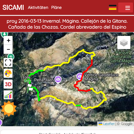
SICAMI
Aktivitäten
Pläne
proy 2016-03-13 Invernal. Mágina. Callejón de la Gitana.
Cañada de las Chozas. Cordel abrevadero del Espino
+
−
Ende
Start
Leaflet
|
© Google