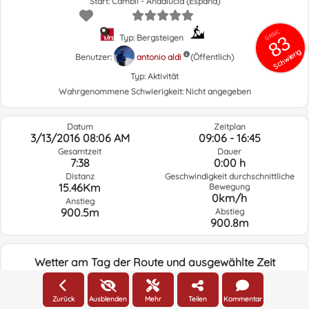
Start: Cambil - Andalucía (España)
GRSIC
83
Typ: Bergsteigen
Schwierig
Benutzer:
antonio aldi
(Öffentlich)
Typ:
Aktivität
Wahrgenommene Schwierigkeit:
Nicht angegeben
Datum
Zeitplan
3/13/2016 08:06 AM
09:06 - 16:45
Gesamtzeit
Dauer
7:38
0:00 h
Distanz
Geschwindigkeit durchschnittliche
15.46Km
Bewegung
0km/h
Anstieg
900.5m
Abstieg
900.8m
Wetter am Tag der Route und ausgewählte Zeit
08:00
Zurück
Ausblenden
Mehr
Teilen
Kommentar