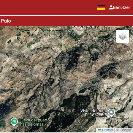
Benutzer
 Palo
Leaflet
|
© Google