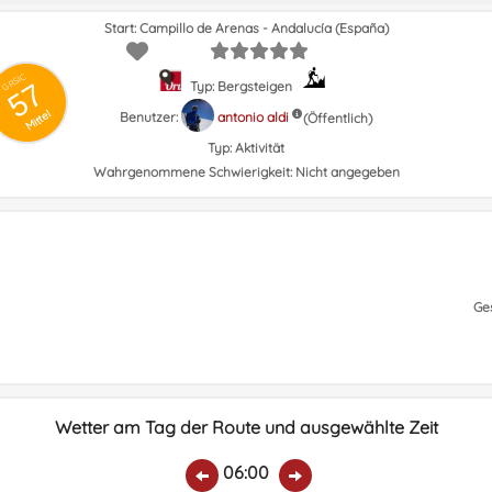
Start: Campillo de Arenas - Andalucía (España)
GRSIC
57
Typ: Bergsteigen
Mittel
Benutzer:
antonio aldi
(Öffentlich)
Typ:
Aktivität
Wahrgenommene Schwierigkeit:
Nicht angegeben
Ge
Wetter am Tag der Route und ausgewählte Zeit
06:00