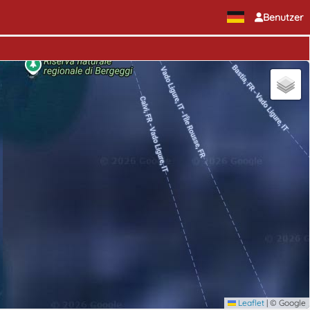
Benutzer
Leaflet
|
© Google