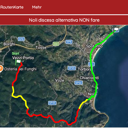
RoutenKarte
Mehr
Noli discesa alternativa NON fare
Ende
Start