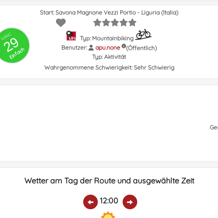
Start: Savona Magnone Vezzi Portio - Liguria (Italia)
GRSIC
29
Typ: Mountainbiking
Benutzer:
apu.none
(Öffentlich)
Einfach
Typ:
Aktivität
Wahrgenommene Schwierigkeit:
Sehr Schwierig
Ge
Wetter am Tag der Route und ausgewählte Zeit
12:00