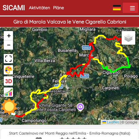
SICAMI
Aktivitäten
Pläne
Giro di Marola Valcava le Vene Cigarello Cabrioni
+
−
Ende
Start
Leaflet
|
© Google
Start: Castelnovo ne' Monti Reggio nell'Emilia - Emilia-Romagna (Italia)