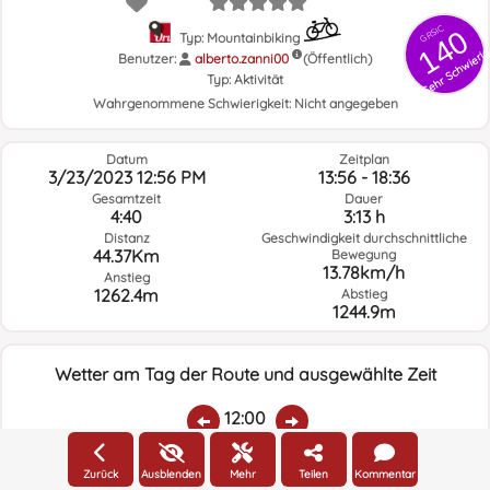
GRSIC
140
Typ: Mountainbiking
Sehr Schwieri
Benutzer:
alberto.zanni00
(Öffentlich)
Typ:
Aktivität
Wahrgenommene Schwierigkeit:
Nicht angegeben
Datum
Zeitplan
3/23/2023 12:56 PM
13:56 - 18:36
Gesamtzeit
Dauer
4:40
3:13 h
Distanz
Geschwindigkeit durchschnittliche
44.37Km
Bewegung
13.78km/h
Anstieg
1262.4m
Abstieg
1244.9m
Wetter am Tag der Route und ausgewählte Zeit
12:00
Zurück
Ausblenden
Mehr
Teilen
Kommentar
Temp.:
Regen:
Durchschnittliche
Geschwindigkeit
Windrichtung