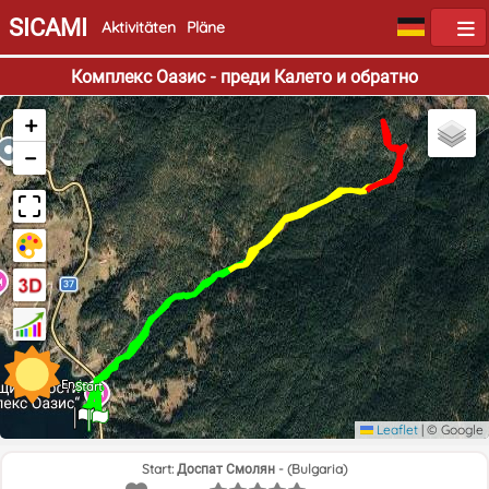
SICAMI
Aktivitäten
Pläne
Комплекс Оазис - преди Калето и обратно
+
−
Ende
Start
Leaflet
|
© Google
Start: Доспат Смолян - (Bulgaria)