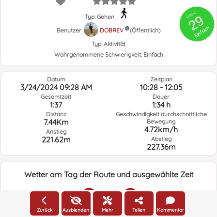
GRSIC
29
Typ: Gehen
Einfach
Benutzer:
DOBREV
(Öffentlich)
Typ:
Aktivität
Wahrgenommene Schwierigkeit:
Einfach
Datum
Zeitplan
3/24/2024 09:28 AM
10:28 - 12:05
Gesamtzeit
Dauer
1:37
1:34 h
Distanz
Geschwindigkeit durchschnittliche
7.44Km
Bewegung
4.72km/h
Anstieg
221.62m
Abstieg
227.36m
Wetter am Tag der Route und ausgewählte Zeit
09:00
Zurück
Ausblenden
Mehr
Teilen
Kommentar