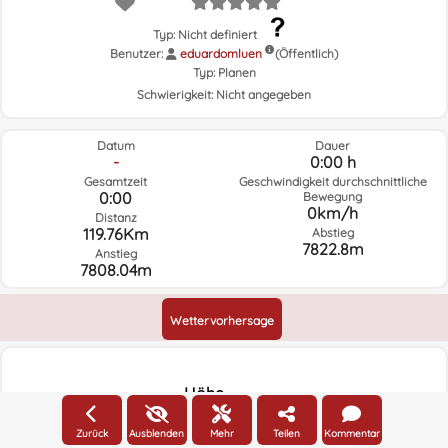
Typ: Nicht definiert
Benutzer:
eduardomluen
(Öffentlich)
Typ:
Planen
Schwierigkeit:
Nicht angegeben
Datum
Dauer
-
0:00 h
Gesamtzeit
Geschwindigkeit durchschnittliche
0:00
Bewegung
0km/h
Distanz
119.76Km
Abstieg
7822.8m
Anstieg
7808.04m
Wettervorhersage
Höhe
2500m
Höhe
Zurück
Ausblenden
Mehr
Teilen
Kommentar