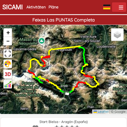
SICAMI
Aktivitäten
Pläne
Feixas Las PUNTAS Completa
+
−
Start
Ende
Leaflet
|
© Google
Start: Bielsa - Aragón (España)