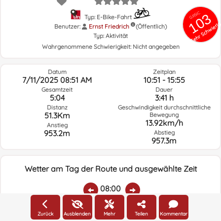
GRSIC
103
Typ: E-Bike-Fahrt
Sehr Schwieri
Benutzer:
Ernst Friedrich
(Öffentlich)
Typ:
Aktivität
Wahrgenommene Schwierigkeit:
Nicht angegeben
Datum
Zeitplan
7/11/2025 08:51 AM
10:51 - 15:55
Gesamtzeit
Dauer
5:04
3:41 h
Distanz
Geschwindigkeit durchschnittliche
51.3Km
Bewegung
13.92km/h
Anstieg
953.2m
Abstieg
957.3m
Wetter am Tag der Route und ausgewählte Zeit
08:00
Zurück
Ausblenden
Mehr
Teilen
Kommentar
Temp.:
Regen:
Durchschnittliche
Geschwindigkeit
Windrichtung