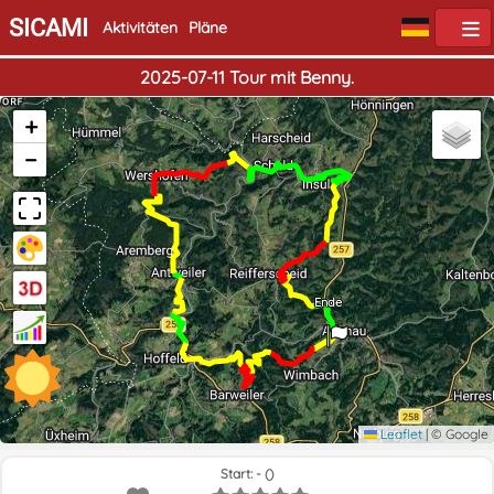
SICAMI
Aktivitäten
Pläne
2025-07-11 Tour mit Benny.
+
−
Start
Ende
Leaflet
|
© Google
Start: - ()