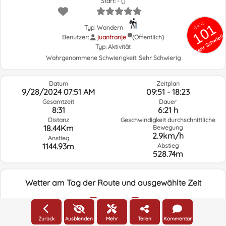
Start: - ()
GRSIC
101
Typ: Wandern
Sehr Schwieri
Benutzer:
juanfranje
(Öffentlich)
Typ:
Aktivität
Wahrgenommene Schwierigkeit:
Sehr Schwierig
Datum
Zeitplan
9/28/2024 07:51 AM
09:51 - 18:23
Gesamtzeit
Dauer
8:31
6:21 h
Distanz
Geschwindigkeit durchschnittliche
18.44Km
Bewegung
2.9km/h
Anstieg
1144.93m
Abstieg
528.74m
Wetter am Tag der Route und ausgewählte Zeit
07:00
Zurück
Ausblenden
Mehr
Teilen
Kommentar