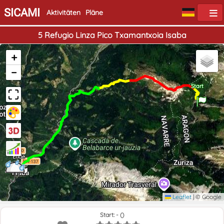
SICAMI
Aktivitäten
Pläne
5 Refugio Linza Pico Txamantxoia Isaba
+
−
Start
Ende
Leaflet
|
© Google
Start: - ()