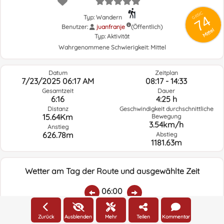
GRSIC
74
Typ: Wandern
Benutzer:
juanfranje
(Öffentlich)
Mittel
Typ:
Aktivität
Wahrgenommene Schwierigkeit:
Mittel
Datum
Zeitplan
7/23/2025 06:17 AM
08:17 - 14:33
Gesamtzeit
Dauer
6:16
4:25 h
Distanz
Geschwindigkeit durchschnittliche
15.64Km
Bewegung
3.54km/h
Anstieg
626.78m
Abstieg
1181.63m
Wetter am Tag der Route und ausgewählte Zeit
06:00
Zurück
Ausblenden
Mehr
Teilen
Kommentar
Temp.:
Regen:
Durchschnittliche
Geschwindigkeit
Windrichtung