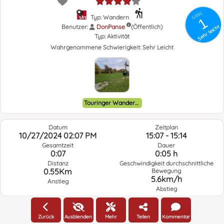
GRSIC
Typ: Wandern
1
Benutzer:
DonPanse
(Öffentlich)
Sehr leicht
Typ:
Aktivität
Wahrgenommene Schwierigkeit:
Sehr Leicht
Touringer Wandernadel
Datum
Zeitplan
10/27/2024 02:07 PM
15:07 - 15:14
Gesamtzeit
Dauer
0:07
0:05 h
Distanz
Geschwindigkeit durchschnittliche
0.55Km
Bewegung
5.6km/h
Anstieg
Abstieg
Wetter am Tag der Route und ausgewählte Zeit
Zurück
Ausblenden
Mehr
Teilen
Kommentar