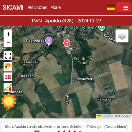
SICAMI
Aktivitäten
Pläne
TWN_Apolda (428) - 2024-10-27
+
−
Leaflet
|
© Google
Start: Apolda Landkreis Weimarer Land Schöten - Thüringen (Deutschland)