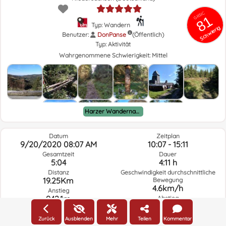
GRSIC
81
Typ: Wandern
Schwierig
Benutzer:
DonPanse
(Öffentlich)
Typ:
Aktivität
Wahrgenommene Schwierigkeit:
Mittel
Harzer Wandernadel
Datum
Zeitplan
9/20/2020 08:07 AM
10:07 - 15:11
Gesamtzeit
Dauer
5:04
4:11 h
Distanz
Geschwindigkeit durchschnittliche
19.25Km
Bewegung
4.6km/h
Anstieg
942.1m
Abstieg
-955.5m
Zurück
Ausblenden
Mehr
Teilen
Kommentar