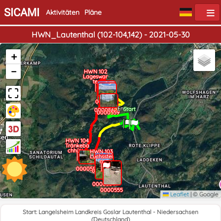
SICAMI
Aktivitäten
Pläne
HWN_Lautenthal (102-104,142) - 2021-05-30
+
−
HWN 102
Lageswar
te
0000560
Ende
Start
0000562
0000559
HWN 104
Tränkeba
chhütte
HWN 103
Luchsstei
n
0000558
0000553
0000554
0000555
Leaflet
|
© Google
Start: Langelsheim Landkreis Goslar Lautenthal - Niedersachsen
(Deutschland)