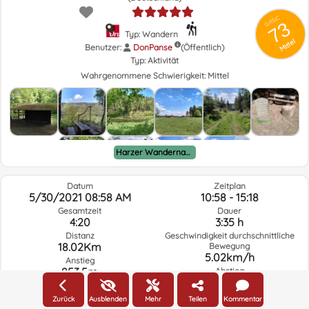
GRSIC
73
Typ: Wandern
Mittel
Benutzer:
DonPanse
(Öffentlich)
Typ:
Aktivität
Wahrgenommene Schwierigkeit:
Mittel
Harzer Wandernadel
Datum
Zeitplan
5/30/2021 08:58 AM
10:58 - 15:18
Gesamtzeit
Dauer
4:20
3:35 h
Distanz
Geschwindigkeit durchschnittliche
18.02Km
Bewegung
5.02km/h
Anstieg
853.5m
Abstieg
863.9m
Zurück
Ausblenden
Mehr
Teilen
Kommentar