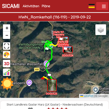
SICAMI
Aktivitäten
Pläne
HWN_Romkerhall (116-119) - 2019-09-22
+
HWN 117
−
Treppens
tein
Start
HWN 118
Kästehau
0000323
s
0000324
Ende
0000325
Leaflet
|
© Google
Start: Landkreis Goslar Harz (LK Goslar) - Niedersachsen (Deutschland)