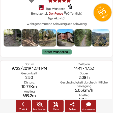
GRSIC
55
Typ: Wandern
Benutzer:
DonPanse
(Öffentlich)
Mittel
Typ:
Aktivität
Wahrgenommene Schwierigkeit:
Schwierig
Harzer Wandernadel
Datum
Zeitplan
9/22/2019 12:41 PM
14:41 - 17:32
Gesamtzeit
Dauer
2:50
2:08 h
Distanz
Geschwindigkeit durchschnittliche
10.77Km
Bewegung
5.05km/h
Anstieg
659.2m
Abstieg
-641.6m
Zurück
Ausblenden
Mehr
Teilen
Kommentar