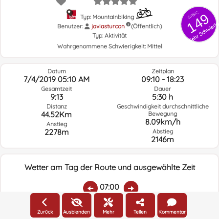
GRSIC
149
Typ: Mountainbiking
Sehr Schwieri
Benutzer:
javiasturcon
(Öffentlich)
Typ:
Aktivität
Wahrgenommene Schwierigkeit:
Mittel
Datum
Zeitplan
7/4/2019 05:10 AM
09:10 - 18:23
Gesamtzeit
Dauer
9:13
5:30 h
Distanz
Geschwindigkeit durchschnittliche
44.52Km
Bewegung
8.09km/h
Anstieg
2278m
Abstieg
2146m
Wetter am Tag der Route und ausgewählte Zeit
07:00
Zurück
Ausblenden
Mehr
Teilen
Kommentar
Temp.:
Regen:
Durchschnittliche
Geschwindigkeit
Windrichtung