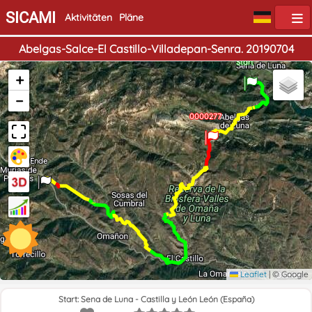
SICAMI
Aktivitäten
Pläne
Abelgas-Salce-El Castillo-Villadepan-Senra. 20190704
Start
+
−
0000277
Ende
Leaflet
|
© Google
Start: Sena de Luna - Castilla y León León (España)