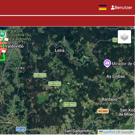
Benutzer
Start
guna
da
xeira
Leaflet
|
© Google