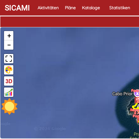
SICAMI
Aktivitäten
Pläne
Kataloge
Statistiken
+
−
Faro
C
d
lleg
a 
Poz