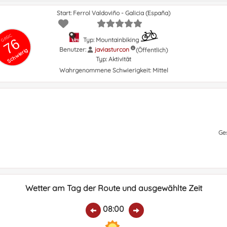
Start: Ferrol Valdoviño - Galicia (España)
GRSIC
76
Typ: Mountainbiking
Benutzer:
javiasturcon
(Öffentlich)
Schwierig
Typ:
Aktivität
Wahrgenommene Schwierigkeit:
Mittel
Ge
Wetter am Tag der Route und ausgewählte Zeit
08:00