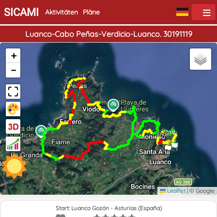
SICAMI
Aktivitäten
Pläne
Luanco-Cabo Peñas-Verdicio-Luanco. 30191119
+
−
Start
Ende
Leaflet
|
© Google
Start: Luanco Gozón - Asturias (España)