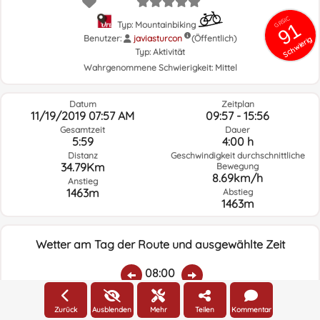
GRSIC
91
Typ: Mountainbiking
Benutzer:
javiasturcon
(Öffentlich)
Schwierig
Typ:
Aktivität
Wahrgenommene Schwierigkeit:
Mittel
Datum
Zeitplan
11/19/2019 07:57 AM
09:57 - 15:56
Gesamtzeit
Dauer
5:59
4:00 h
Distanz
Geschwindigkeit durchschnittliche
34.79Km
Bewegung
8.69km/h
Anstieg
1463m
Abstieg
1463m
Wetter am Tag der Route und ausgewählte Zeit
08:00
Zurück
Ausblenden
Mehr
Teilen
Kommentar
Temp.:
Regen:
Durchschnittliche
Geschwindigkeit
Windrichtung