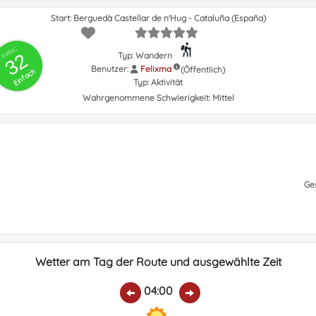
Start: Berguedà Castellar de n'Hug - Cataluña (España)
GRSIC
32
Typ: Wandern
Benutzer:
Felixma
(Öffentlich)
Einfach
Typ:
Aktivität
Wahrgenommene Schwierigkeit:
Mittel
Ge
Wetter am Tag der Route und ausgewählte Zeit
04:00