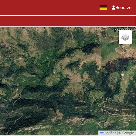
Benutzer
Leaflet
|
© Google