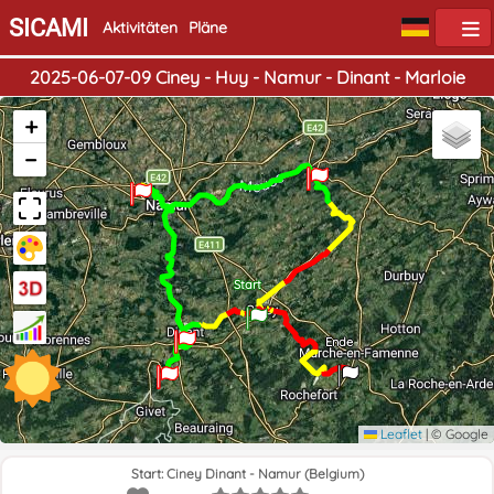
SICAMI
Aktivitäten
Pläne
2025-06-07-09 Ciney - Huy - Namur - Dinant - Marloie
+
−
Start
Ende
Leaflet
|
© Google
Start: Ciney Dinant - Namur (Belgium)