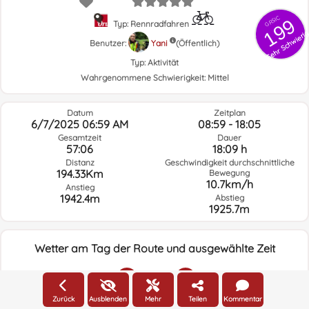
GRSIC
199
Typ: Rennradfahren
Sehr Schwieri
Benutzer:
Yani
(Öffentlich)
Typ:
Aktivität
Wahrgenommene Schwierigkeit:
Mittel
Datum
Zeitplan
6/7/2025 06:59 AM
08:59 - 18:05
Gesamtzeit
Dauer
57:06
18:09 h
Distanz
Geschwindigkeit durchschnittliche
194.33Km
Bewegung
10.7km/h
Anstieg
1942.4m
Abstieg
1925.7m
Wetter am Tag der Route und ausgewählte Zeit
06:00
Zurück
Ausblenden
Mehr
Teilen
Kommentar