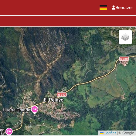
Benutzer
Leaflet
|
© Google