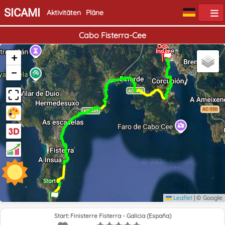
SICAMI
Aktivitäten
Pläne
Cabo Fisterra-Cee
Hotel
Ende
Oca
Ínsua
+
−
Start
Leaflet
|
© Google
Start: Finisterre Fisterra - Galicia (España)