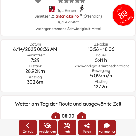
GRSIC
89
Typ: Gehen
Benutzer:
antonio.larino
(Öffentlich)
Schwierig
Typ:
Aktivität
Wahrgenommene Schwierigkeit:
Mittel
Datum
Zeitplan
6/14/2023 08:36 AM
10:36 - 18:06
Gesamtzeit
Dauer
7:29
5:41 h
Distanz
Geschwindigkeit durchschnittliche
28.92Km
Bewegung
5.09km/h
Anstieg
302.6m
Abstieg
427.2m
Wetter am Tag der Route und ausgewählte Zeit
08:00
Zurück
Ausblenden
Mehr
Teilen
Kommentar
Temp.:
Regen:
Durchschnittliche
Geschwindigkeit
Windrichtung