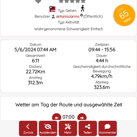
GRSIC
65
Typ: Gehen
Benutzer:
antonio.larino
(Öffentlich)
Mittel
Typ:
Aktivität
Wahrgenommene Schwierigkeit:
Einfach
Datum
Zeitplan
5/6/2024 07:44 AM
09:44 - 15:56
Gesamtzeit
Dauer
6:11
4:44 h
Distanz
Geschwindigkeit durchschnittliche
22.72Km
Bewegung
4.79km/h
Anstieg
312.3m
Abstieg
323.6m
Wetter am Tag der Route und ausgewählte Zeit
07:00
Zurück
Ausblenden
Mehr
Teilen
Kommentar
Temp.:
Regen:
Durchschnittliche
Geschwindigkeit
Windrichtung