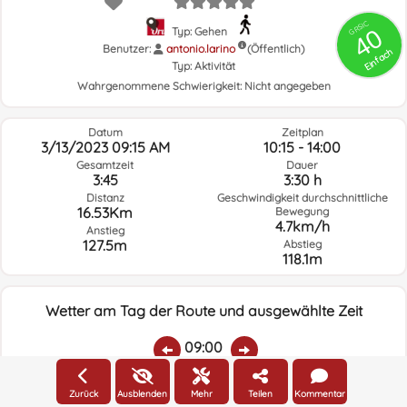
GRSIC
40
Typ: Gehen
Benutzer:
antonio.larino
(Öffentlich)
Einfach
Typ:
Aktivität
Wahrgenommene Schwierigkeit:
Nicht angegeben
Datum
Zeitplan
3/13/2023 09:15 AM
10:15 - 14:00
Gesamtzeit
Dauer
3:45
3:30 h
Distanz
Geschwindigkeit durchschnittliche
16.53Km
Bewegung
4.7km/h
Anstieg
127.5m
Abstieg
118.1m
Wetter am Tag der Route und ausgewählte Zeit
09:00
Zurück
Ausblenden
Mehr
Teilen
Kommentar
Temp.:
Regen:
Durchschnittliche
Geschwindigkeit
Windrichtung