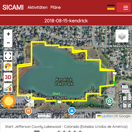
SICAMI
Aktivitäten
Pläne
2018-08-15-kendrick
+
−
Ende
Start
Leaflet
|
© Google
Start: Jefferson County Lakewood - Colorado (Estados Unidos de América)