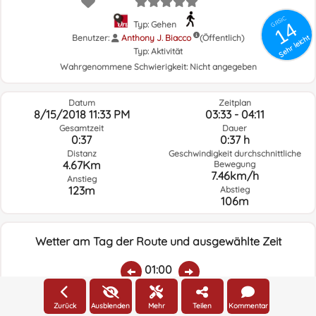
GRSIC
14
Typ: Gehen
Benutzer:
Anthony J. Biacco
(Öffentlich)
Sehr leicht
Typ:
Aktivität
Wahrgenommene Schwierigkeit:
Nicht angegeben
Datum
Zeitplan
8/15/2018 11:33 PM
03:33 - 04:11
Gesamtzeit
Dauer
0:37
0:37 h
Distanz
Geschwindigkeit durchschnittliche
4.67Km
Bewegung
7.46km/h
Anstieg
123m
Abstieg
106m
Wetter am Tag der Route und ausgewählte Zeit
01:00
Zurück
Ausblenden
Mehr
Teilen
Kommentar
Temp.:
Regen:
Durchschnittliche
Geschwindigkeit
Windrichtung