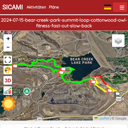
SICAMI
Aktivitäten
Pläne
2024-07-15-bear-creek-park-summit-loop-cottonwood-owl-
fitness-fast-out-slow-back
+
−
Start
Ende
Leaflet
|
© Google