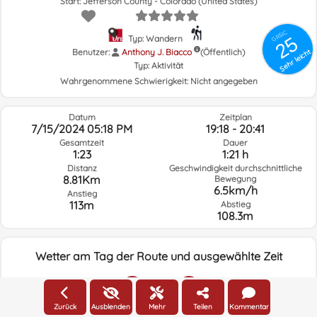
Start: Jefferson County - Colorado (United States)
GRSIC
25
Typ: Wandern
Benutzer:
Anthony J. Biacco
(Öffentlich)
Sehr leicht
Typ:
Aktivität
Wahrgenommene Schwierigkeit:
Nicht angegeben
Datum
Zeitplan
7/15/2024 05:18 PM
19:18 - 20:41
Gesamtzeit
Dauer
1:23
1:21 h
Distanz
Geschwindigkeit durchschnittliche
8.81Km
Bewegung
6.5km/h
Anstieg
113m
Abstieg
108.3m
Wetter am Tag der Route und ausgewählte Zeit
17:00
Zurück
Ausblenden
Mehr
Teilen
Kommentar