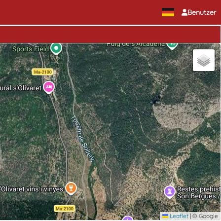
Benutzer
Leaflet
|
© Google