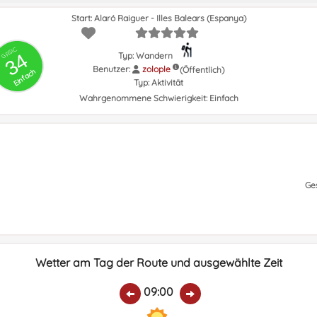
Start: Alaró Raiguer - Illes Balears (Espanya)
GRSIC
34
Typ: Wandern
Benutzer:
zolople
(Öffentlich)
Einfach
Typ:
Aktivität
Wahrgenommene Schwierigkeit:
Einfach
Ge
Wetter am Tag der Route und ausgewählte Zeit
09:00