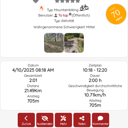
GRSIC
70
Typ: Mountainbiking
Benutzer:
To top
(Öffentlich)
Mittel
Typ:
Aktivität
Wahrgenommene Schwierigkeit:
Mittel
Datum
Zeitplan
4/10/2025 08:18 AM
10:18 - 12:20
Gesamtzeit
Dauer
2:01
2:00 h
Distanz
Geschwindigkeit durchschnittliche
21.49Km
Bewegung
10.71km/h
Anstieg
705m
Abstieg
705m
Wetter am Tag der Route und ausgewählte Zeit
Zurück
Ausblenden
Mehr
Teilen
Kommentar