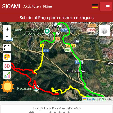
SICAMI
Aktivitäten
Pläne
Subida al Paga por consorcio de aguas
Start
Ende
+
−
Leaflet
|
© Google
Start: Bilbao - País Vasco (España)