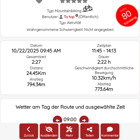
GRSIC
80
Typ: Mountainbiking
Benutzer:
To top
(Öffentlich)
Schwierig
Typ:
Aktivität
Wahrgenommene Schwierigkeit:
Nicht angegeben
Datum
Zeitplan
10/22/2025 09:45 AM
11:45 - 14:13
Gesamtzeit
Dauer
2:27
2:22 h
Distanz
Geschwindigkeit durchschnittliche
24.45Km
Bewegung
10.32km/h
Anstieg
794.34m
Abstieg
773.64m
Wetter am Tag der Route und ausgewählte Zeit
09:00
Zurück
Ausblenden
Mehr
Teilen
Kommentar
Temp.:
Regen:
Durchschnittliche
Geschwindigkeit
Windrichtung