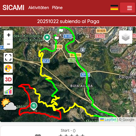
SICAMI
Aktivitäten
Pläne
20251022 subiendo al Paga
Start
Ende
+
−
Leaflet
|
© Google
Start: - ()