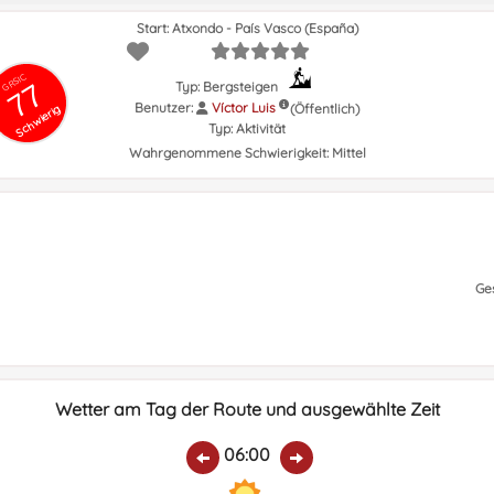
Start: Atxondo - País Vasco (España)
GRSIC
77
Typ: Bergsteigen
Benutzer:
Víctor Luis
(Öffentlich)
Schwierig
Typ:
Aktivität
Wahrgenommene Schwierigkeit:
Mittel
Ge
Wetter am Tag der Route und ausgewählte Zeit
06:00