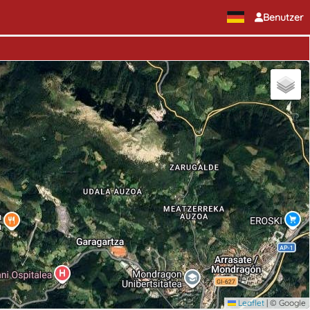
Benutzer
Leaflet
|
© Google