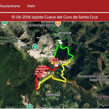
RoutenKarte
Mehr
15-06-2016 Izpizte-Cueva del Cura de Santa Cruz
Start
Ende
Pista a
Zabalan
di
Izpizte
(Iruatxeta
Cueva
)
del cura
de Santa
Cruz