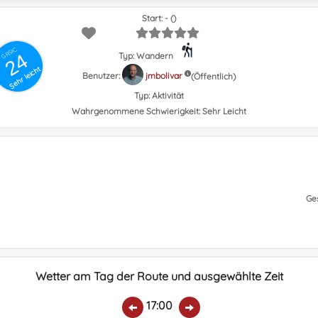
Start: - ()
GRSIC
24
Typ: Wandern
Sehr leicht
Benutzer:
jmbolivar
(Öffentlich)
Typ:
Aktivität
Wahrgenommene Schwierigkeit:
Sehr Leicht
Ge
Wetter am Tag der Route und ausgewählte Zeit
17:00