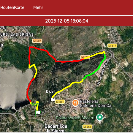
RoutenKarte
Mehr
2025-12-05 18:08:04
Ende
Start