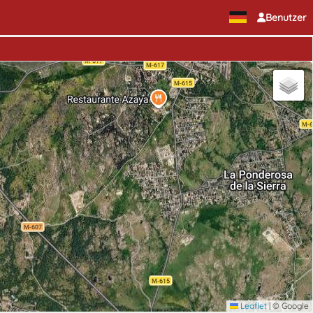
Benutzer
Leaflet
|
© Google