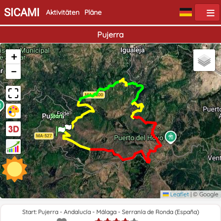
SICAMI
Aktivitäten
Pläne
Pujerra
+
−
Ende
Start
Leaflet
|
© Google
Start: Pujerra - Andalucía - Málaga - Serranía de Ronda (España)