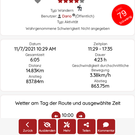
GRSIC
79
Typ: Wandern
Benutzer:
Dario
(Öffentlich)
Schwierig
Typ:
Aktivität
Wahrgenommene Schwierigkeit:
Nicht angegeben
Datum
Zeitplan
11/7/2021 10:29 AM
11:29 - 17:35
Gesamtzeit
Dauer
6:05
4:23 h
Distanz
Geschwindigkeit durchschnittliche
14.83Km
Bewegung
3.38km/h
Anstieg
837.84m
Abstieg
863.75m
Wetter am Tag der Route und ausgewählte Zeit
10:00
Zurück
Ausblenden
Mehr
Teilen
Kommentar
Temp.:
Regen:
Durchschnittliche
Geschwindigkeit
Windrichtung