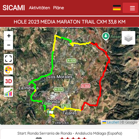
SICAMI
Aktivitäten
Pläne
HOLE 2023 MEDIA MARATON TRAIL CXM 33,8 KM
+
−
Ende
Start
Leaflet
|
© Google
Start: Ronda Serranía de Ronda - Andalucía Málaga (España)