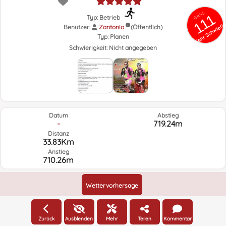
GRSIC
111
Typ: Betrieb
Sehr Schwieri
Benutzer:
Zantonio
(Öffentlich)
Typ:
Planen
Schwierigkeit:
Nicht angegeben
Datum
Abstieg
-
719.24m
Distanz
33.83Km
Anstieg
710.26m
Wettervorhersage
Zurück
Ausblenden
Mehr
Teilen
Kommentar
Höhe